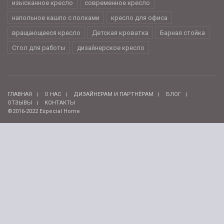
изысканное кресло
современное кресло
напольное кашпо с полками
кресло для офиса
вращающееся кресло
Детская кроватка
Барная стойка
Стол для работы
дизайнерское кресло
ГЛАВНАЯ
О НАС
ДИЗАЙНЕРАМ И ПАРТНЁРАМ
БЛОГ
ОТЗЫВЫ
КОНТАКТЫ
©2016-2022 Especial Home