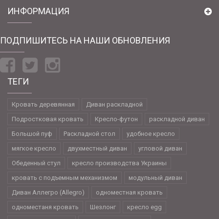
ИНФОРМАЦИЯ
ПОДПИШИТЕСЬ НА НАШИ ОБНОВЛЕНИЯ
ТЕГИ
Кровать деревянная
Диван раскладной
Подростковая кровать
Кресло-футон
раскладной диван
Большой пуф
Раскладной стол
удобное кресло
мягкое кресло
двухместный диван
угловой диван
Обеденный стул
кресло производства Украины
кровать с подъемным механизмом
модульный диван
Диван Аллегро (Allegro)
одноместная кровать
одноместаня кровать
Шезлонг
кресло egg