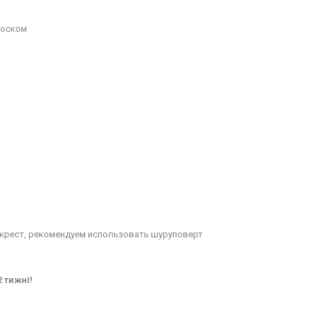
воском
/крест, рекомендуем использовать шуруповерт
 тижні!