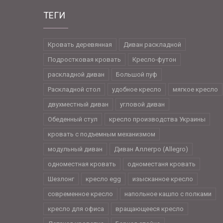
ТЕГИ
Кровать деревянная
Диван раскладной
Подростковая кровать
Кресло-футон
раскладной диван
Большой пуф
Раскладной стол
удобное кресло
мягкое кресло
двухместный диван
угловой диван
Обеденный стул
кресло производства Украины
кровать с подъемным механизмом
модульный диван
Диван Аллегро (Allegro)
одноместная кровать
одноместаня кровать
Шезлонг
кресло egg
изысканное кресло
современное кресло
напольное кашпо с полками
кресло для офиса
вращающееся кресло