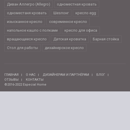
Диван Аллегро (Allegro)
одноместная кровать
одноместаня кровать
Шезлонг
кресло egg
изысканное кресло
современное кресло
напольное кашпо с полками
кресло для офиса
вращающееся кресло
Детская кроватка
Барная стойка
Стол для работы
дизайнерское кресло
ГЛАВНАЯ
О НАС
ДИЗАЙНЕРАМ И ПАРТНЁРАМ
БЛОГ
ОТЗЫВЫ
КОНТАКТЫ
©2016-2022 Especial Home