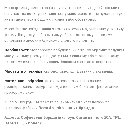
Монохромна демонстрація як уяви, так і сильних дизайнерських
навичок, що поєднують виняткову майстерність, - це чудова штука,
яка виділяється в будь-якій кімнаті або обстановці.
Monochrome побудований з трьох окремих модулів і має унікальну
форму.
Він доступний в синьому або фіолетовому лаковому
виконанні з високим блиском лакового покриття.
Особливості
:
Monochrome побудований з трьох окремих модулів і
має унікальну форму.
Він доступний в синьому або фіолетовому
лаковому виконанні з високим блиском лакового покриття.
Мистецтво і техніка
:
скловолокно, шліфування, лакування.
Матеріали і обробка
: л
ітой склопластик, наповнений
розширюваним поліуретаном, з високим блиском, фіолетовим
прозорим лаком.
У нас в шоу-румі Ви можете ознайомитися з каталогами та
зразками фабрики
Boca do Lobo і інших брендів...
Адреса: Софиевскя Борщагівка, вул. Сагайдачного 20А, ТРЦ
"МАЄТОК", 2 поверх.