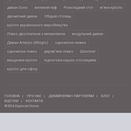
диван Sono
великий пуф
Розкладний стіл
м'яке крісло
двомісний диван
Обідній стілець
крісло українського виробництва
Ліжко двоспальне з механізмом
модульний диван
Диван Алегро (Allegro)
одномісне лижко
одномісне ліжко
дерев'яне ліжко
Шезлонг
вишукане крісло
підлогове кашпо з полицями
крісло для офісу
ГОЛОВНА
ПРО НАС
ДИЗАЙНЕРАМ І ПАРТНЕРАМ
БЛОГ
ВІДГУКИ
КОНТАКТИ
©2016 Especial Home