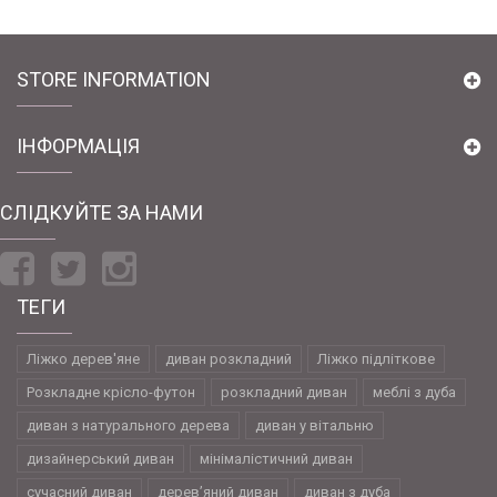
STORE INFORMATION
ІНФОРМАЦІЯ
CЛІДКУЙТЕ ЗА НАМИ
ТЕГИ
Ліжко дерев'яне
диван розкладний
Ліжко підліткове
Розкладне крісло-футон
розкладний диван
меблі з дуба
диван з натурального дерева
диван у вітальню
дизайнерський диван
мінімалістичний диван
сучасний диван
дерев’яний диван
диван з дуба