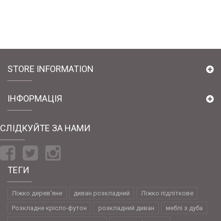
STORE INFORMATION
ІНФОРМАЦІЯ
CЛІДКУЙТЕ ЗА НАМИ
ТЕГИ
Ліжко дерев'яне
диван розкладний
Ліжко підліткове
Розкладне крісло-футон
розкладний диван
меблі з дуба