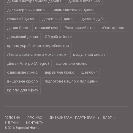
диван з натурального дерева
диван у вітальню
дизайнерський диван
мінімалістичний диван
сучасний диван
дерев’яний диван
диван з дуба
диван Sono
великий пуф
Розкладний стіл
м'яке крісло
двомісний диван
Обідній стілець
крісло українського виробництва
Ліжко двоспальне з механізмом
модульний диван
Диван Алегро (Allegro)
одномісне лижко
одномісне ліжко
дерев'яне ліжко
Шезлонг
вишукане крісло
підлогове кашпо з полицями
крісло для офісу
ГОЛОВНА
ПРО НАС
ДИЗАЙНЕРАМ І ПАРТНЕРАМ
БЛОГ
ВІДГУКИ
КОНТАКТИ
©2016 Especial Home